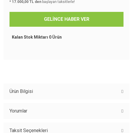
*
17.000,00 TL den
başlayan taksitlerle!
GELİNCE HABER VER
Kalan Stok Miktarı
0 Ürün
Ürün Bilgisi
Modelde WİFİ standart olarak sunulmaktadır.
Yorumlar
Montaj ücreti fiyata dahil değildir.
Bakır borumlama ücreti fiyata dahil değildir.
Taksit Seçenekleri
Elektrik besleme hattı fiyata dahil değildir.
Bu ürüne ilk yorumu siz yapın!