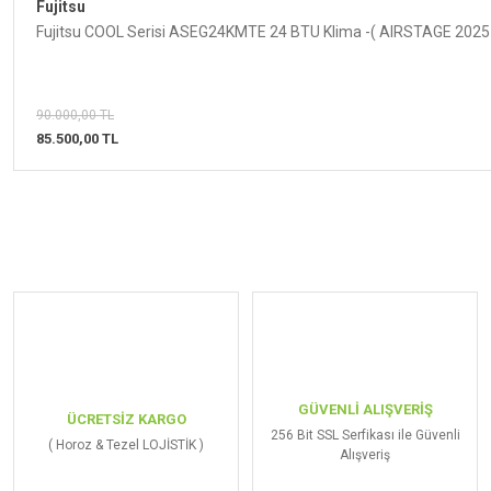
Fujitsu
Fujitsu COOL Serisi ASEG24KMTE 24 BTU Klima -( AIRSTAGE 2025
90.000,00 TL
85.500,00 TL
GÜVENLİ ALIŞVERİŞ
ÜCRETSİZ KARGO
256 Bit SSL Serfikası ile Güvenli
( Horoz & Tezel LOJİSTİK )
Alışveriş