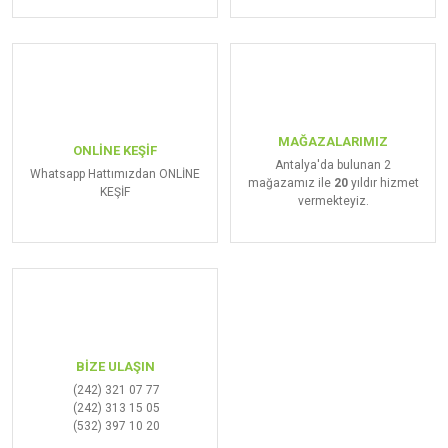
MAĞAZALARIMIZ
ONLİNE KEŞİF
Antalya'da bulunan 2
Whatsapp Hattımızdan ONLİNE
mağazamız ile
20
yıldır hizmet
KEŞİF
vermekteyiz.
BİZE ULAŞIN
(242) 321 07 77
(242) 313 15 05
(532) 397 10 20