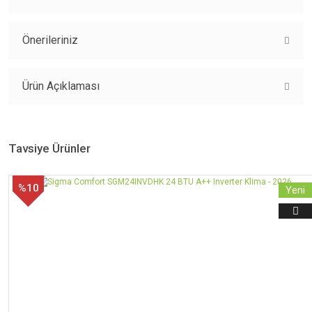
Önerileriniz
Yorum Yaz
Bu ürünün fiyat bilgisi, resim, ürün açıklamalarında ve diğer konularda
yetersiz gördüğünüz noktaları öneri formunu kullanarak tarafımıza
Ürün Açıklaması
iletebilirsiniz.
Görüş ve önerileriniz için teşekkür ederiz.
Tavsiye Ürünler
Ürün resmi kalitesiz, bozuk veya görüntülenemiyor.
Ürün açıklamasında eksik bilgiler bulunuyor.
%10
Yeni
Ürün bilgilerinde hatalar bulunuyor.
Ürün fiyatı diğer sitelerden daha pahalı.
Bu ürüne benzer farklı alternatifler olmalı.