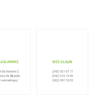
ZALARIMIZ
BİZE ULAŞIN
a'da bulunan 2
(242) 321 07 77
mız ile
20
yıldır
(242) 313 15 05
 vermekteyiz.
(532) 397 10 20