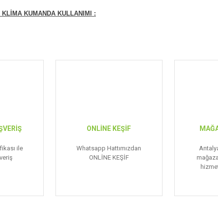
 KLİMA KUMANDA KULLANIMI :
ŞVERİŞ
ONLİNE KEŞİF
MAĞA
ikası ile
Whatsapp Hattımızdan
Antaly
veriş
ONLİNE KEŞİF
mağaza
hizmet