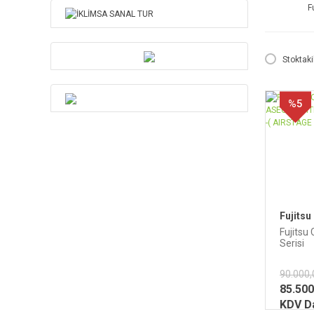
F
Stoktaki
%5
Fujitsu
Fujitsu
Serisi
ASEG2
BTU Kli
90.000,
AIRSTA
85.500
KDV Da