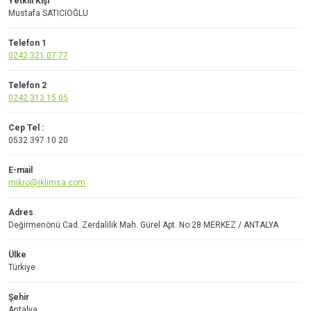
Yetkili Kişi
Mustafa SATICIOĞLU
Telefon 1
0242 321 07 77
Telefon 2
0242 313 15 05
Cep Tel :
0532 397 10 20
E-mail
mikro@iklimsa.com
Adres
Değirmenönü Cad. Zerdalilik Mah. Gürel Apt. No:28 MERKEZ / ANTALYA
Ülke
Türkiye
Şehir
Antalya