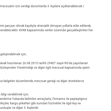
mevzuatın izin verdiği durumlarda 3. kişilere açıklanabilecek /
inin parçası olmak kaydıyla otomatik olmayan yollarla elde edilerek,
şlenebilecektir. KVKK kapsamında veriler üzerinde gerçekleştirilen her
eliştirebilmek için;
rak hazırlanan 26.08.2015 tarihli 29457 sayılı RG’de yayınlanan
i Sözleşmeler Yönetmeliği ve diğer ilgili mevzuat kapsamında işlem
e belgeleri düzenlemek; mevzuat gereği ve diğer otoritelerce
bilgi verebilmek için;
ilendirme Yukarıda belirtilen amaçlarla, Firmamız ile paylaştığınız
çiler, kargo şirketleri gibi sunulan hizmetler ile ilgili kişi ve
ruluşlar ve diğer 3. kişilerdir.