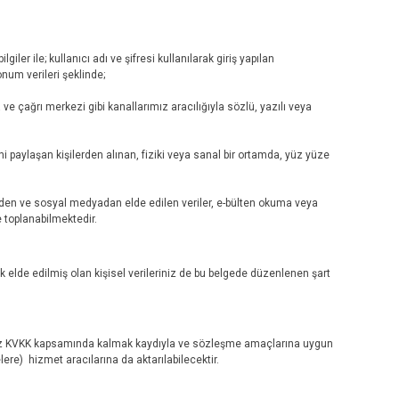
ler ile; kullanıcı adı ve şifresi kullanılarak giriş yapılan
onum verileri şeklinde;
 ve çağrı merkezi gibi kanallarımız aracılığıyla sözlü, yazılı veya
ini paylaşan kişilerden alınan, fiziki veya sanal bir ortamda, yüz yüze
rinden ve sosyal medyadan elde edilen veriler, e-bülten okuma veya
e toplanabilmektedir.
ak elde edilmiş olan kişisel verileriniz de bu belgede düzenlenen şart
eriniz KVKK kapsamında kalmak kaydıyla ve sözleşme amaçlarına uygun
ere) hizmet aracılarına da aktarılabilecektir.