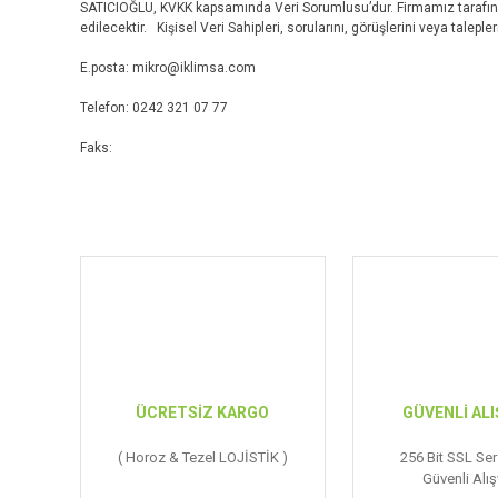
SATICIOĞLU, KVKK kapsamında Veri Sorumlusu’dur. Firmamız tarafında
edilecektir. Kişisel Veri Sahipleri, sorularını, görüşlerini veya taleple
E.posta: mikro@iklimsa.com
Telefon: 0242 321 07 77
Faks:
ÜCRETSİZ KARGO
GÜVENLİ ALI
( Horoz & Tezel LOJİSTİK )
256 Bit SSL Serf
Güvenli Alış