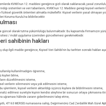
stemlerde KVKK’nun 12. maddesi gereğince gizli olarak saklanacak; yasal zorunluluk
rındığı sistemleri ve veri tabanlarını, KVKK’nun 12. Maddesi gereği kişisel verilerin
ve fiziksel güvenlik önlemleri almakla mükelleftir. Kişisel verilerin yasal olmayan 
ri Koruma Kurulu’na bildirilecektir.
tulması
 ve güncel olarak tutma yükümlülüğü bulunmaktadır. Bu kapsamda Firmamızın yürü
eb sitesi / mobil uygulama üzerinden güncellemesi gerekmektedir.
ri sahibinin hakları
lup ilgili madde gereğince, Kişisel Veri Sahibi’nin bu tarihten sonraki hakları aşağ
ullanılıp kullanılmadığını öğrenme,
 kişileri bilme,
nların düzeltilmesini isteme,
l verilerin silinmesini veya yok edilmesini isteme,
u işlemlerin, kişisel verilerin aktarıldığı üçüncü kişilere de bildirilmesini isteme,
naliz edilmesi suretiyle kişinin kendisi aleyhine bir sonucun ortaya çıkmasına iti
rara uğraması hâlinde zararın giderilmesini talep etme,
a kayıtlı, 47163 MERSİS numarasına sahip, Değirmenönü Cad.Zerdalilik Mah.Gürel 