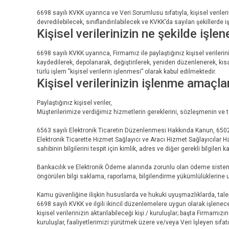
6698 sayılı KVKK uyarınca ve Veri Sorumlusu sıfatıyla, kişisel veril
devredilebilecek, sınıflandırılabilecek ve KVKK’da sayılan şekillerde iş
Kişisel verilerinizin ne şekilde işle
6698 sayılı KVKK uyarınca, Firmamız ile paylaştığınız kişisel veriler
kaydedilerek, depolanarak, değiştirilerek, yeniden düzenlenerek, kısa
türlü işlem "kişisel verilerin işlenmesi” olarak kabul edilmektedir.
Kişisel verilerinizin işlenme amaçla
Paylaştığınız kişisel veriler,
Müşterilerimize verdiğimiz hizmetlerin gereklerini, sözleşmenin ve t
6563 sayılı Elektronik Ticaretin Düzenlenmesi Hakkında Kanun, 6502
Elektronik Ticarette Hizmet Sağlayıcı ve Aracı Hizmet Sağlayıcılar 
sahibinin bilgilerini tespit için kimlik, adres ve diğer gerekli bilgileri 
Bankacılık ve Elektronik Ödeme alanında zorunlu olan ödeme sisteml
öngörülen bilgi saklama, raporlama, bilgilendirme yükümlülüklerine 
Kamu güvenliğine ilişkin hususlarda ve hukuki uyuşmazlıklarda, talep
6698 sayılı KVKK ve ilgili ikincil düzenlemelere uygun olarak işlenecek
kişisel verilerinizin aktarılabileceği kişi / kuruluşlar; başta Firmamızı
kuruluşlar, faaliyetlerimizi yürütmek üzere ve/veya Veri İşleyen sıfatı il