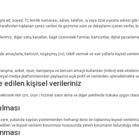
 ad, soyad, TC kimlik numarası, adres, telefon, iş veya özel e-posta adresi gibi bilgi
cı tarafından toplanan çerez verileri ile gezinme süre ve detaylarını içeren veriler, k
imiz, diğer satış kanalları, kağıt üzerindeki formlar, kartvizitler, dijital pazarlama
bi amaçlarla, kartvizit, özgeçmiş (cv), teklif vermek ve sair yollarla kişisel veriler
og, yarışma, anket, oyun, kampanya ve benzeri amaçlı kullanılan (mikro) web sitele
osyal medya platformlarından paylaşıma açık profil ve verilerden; işlenebilmekte v
dilen kişisel verileriniz
ektronik ileti izni, ürün / hizmet satın alma ve diğer şekillerde hukuka uygun olar
rılması
üzere, yukarıda sayılan yöntemlerden herhangi birisi ile toplanmış kişisel veril
e edilen ve kişisel verilerin korunması hususunda yeterli korumanın bulunduğu ülkel
runması