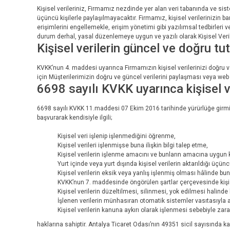
Kişisel verileriniz, Firmamız nezdinde yer alan veri tabanında ve si
üçüncü kişilerle paylaşılmayacaktır. Firmamız, kişisel verilerinizin ba
erişimlerini engellemekle, erişim yönetimi gibi yazılımsal tedbirleri 
durum derhal, yasal düzenlemeye uygun ve yazılı olarak Kişisel Verile
Kişisel verilerin güncel ve doğru tu
KVKK’nun 4. maddesi uyarınca Firmamızın kişisel verilerinizi doğru
için Müşterilerimizin doğru ve güncel verilerini paylaşması veya w
6698 sayılı KVKK uyarınca kişisel ve
6698 sayılı KVKK 11.maddesi 07 Ekim 2016 tarihinde yürürlüğe girmiş o
başvurarak kendisiyle ilgili;
Kişisel veri işlenip işlenmediğini öğrenme,
Kişisel verileri işlenmişse buna ilişkin bilgi talep etme,
Kişisel verilerin işlenme amacını ve bunların amacına uygun k
Yurt içinde veya yurt dışında kişisel verilerin aktarıldığı üçüncü
Kişisel verilerin eksik veya yanlış işlenmiş olması hâlinde bu
KVKK’nun 7. maddesinde öngörülen şartlar çerçevesinde kişise
Kişisel verilerin düzeltilmesi, silinmesi, yok edilmesi halinde b
İşlenen verilerin münhasıran otomatik sistemler vasıtasıyla a
Kişisel verilerin kanuna aykırı olarak işlenmesi sebebiyle za
haklarına sahiptir. Antalya Ticaret Odası’nın 49351 sicil sayısınd