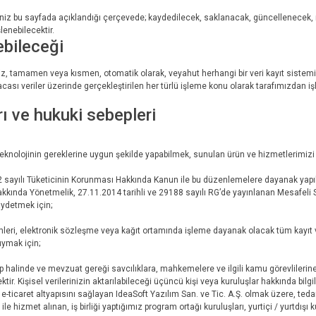
eriniz bu sayfada açıklandığı çerçevede; kaydedilecek, saklanacak, güncellenecek, 
lenebilecektir.
nebileceği
iniz, tamamen veya kısmen, otomatik olarak, veyahut herhangi bir veri kayıt sistem
cası veriler üzerinde gerçekleştirilen her türlü işleme konu olarak tarafımızdan i
rı ve hukuki sebepleri
eknolojinin gereklerine uygun şekilde yapabilmek, sunulan ürün ve hizmetlerimizi g
 sayılı Tüketicinin Korunması Hakkında Kanun ile bu düzenlemelere dayanak yapıla
Hakkında Yönetmelik, 27.11.2014 tarihli ve 29188 sayılı RG’de yayınlanan Mesafel
kaydetmek için;
eri, elektronik sözleşme veya kağıt ortamında işleme dayanak olacak tüm kayıt v
uymak için;
 halinde ve mevzuat gereği savcılıklara, mahkemelere ve ilgili kamu görevlilerine 
tir. Kişisel verilerinizin aktarılabileceği üçüncü kişi veya kuruluşlar hakkında bilg
n e-ticaret altyapısını sağlayan IdeaSoft Yazılım San. ve Tic. A.Ş. olmak üzere, tedarik
e hizmet alınan, iş birliği yaptığımız program ortağı kuruluşları, yurtiçi / yurtdışı ku