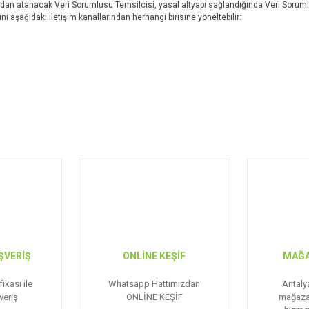
n atanacak Veri Sorumlusu Temsilcisi, yasal altyapı sağlandığında Veri Sorumlul
rini aşağıdaki iletişim kanallarından herhangi birisine yöneltebilir:
ŞVERİŞ
ONLİNE KEŞİF
MAĞA
ikası ile
Whatsapp Hattımızdan
Antaly
veriş
ONLİNE KEŞİF
mağaza