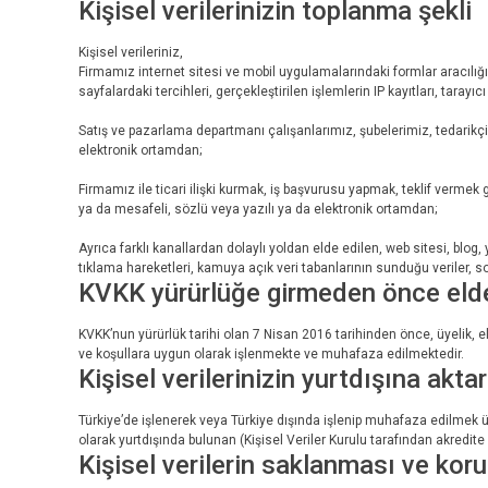
Kişisel verilerinizin toplanma şekli
Kişisel verileriniz,
Firmamız internet sitesi ve mobil uygulamalarındaki formlar aracılığıyla
sayfalardaki tercihleri, gerçekleştirilen işlemlerin IP kayıtları, tarayı
Satış ve pazarlama departmanı çalışanlarımız, şubelerimiz, tedarikçiler
elektronik ortamdan;
Firmamız ile ticari ilişki kurmak, iş başvurusu yapmak, teklif vermek gi
ya da mesafeli, sözlü veya yazılı ya da elektronik ortamdan;
Ayrıca farklı kanallardan dolaylı yoldan elde edilen, web sitesi, bl
tıklama hareketleri, kamuya açık veri tabanlarının sunduğu veriler, s
KVKK yürürlüğe girmeden önce elde e
KVKK’nun yürürlük tarihi olan 7 Nisan 2016 tarihinden önce, üyelik, el
ve koşullara uygun olarak işlenmekte ve muhafaza edilmektedir.
Kişisel verilerinizin yurtdışına akta
Türkiye’de işlenerek veya Türkiye dışında işlenip muhafaza edilmek 
olarak yurtdışında bulunan (Kişisel Veriler Kurulu tarafından akredit
Kişisel verilerin saklanması ve ko