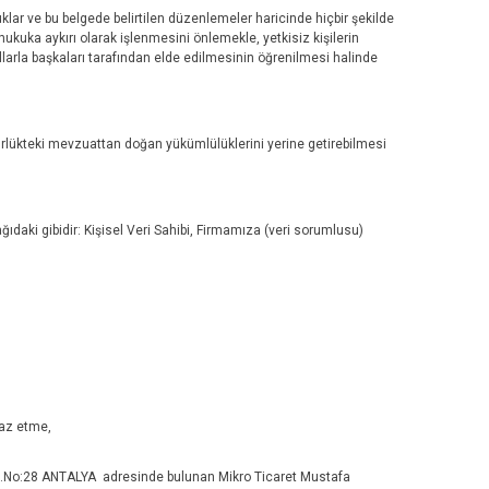
lar ve bu belgede belirtilen düzenlemeler haricinde hiçbir şekilde
 hukuka aykırı olarak işlenmesini önlemekle, yetkisiz kişilerin
yollarla başkaları tarafından elde edilmesinin öğrenilmesi halinde
rlükteki mevzuattan doğan yükümlülüklerini yerine getirebilmesi
ıdaki gibidir: Kişisel Veri Sahibi, Firmamıza (veri sorumlusu)
raz etme,
Apt.No:28 ANTALYA adresinde bulunan Mikro Ticaret Mustafa