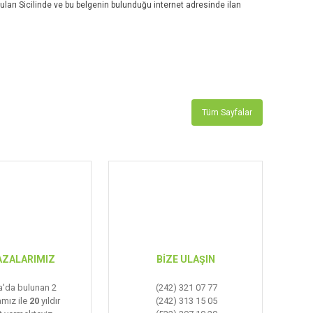
arı Sicilinde ve bu belgenin bulunduğu internet adresinde ilan
Tüm Sayfalar
ZALARIMIZ
BİZE ULAŞIN
a'da bulunan 2
(242) 321 07 77
mız ile
20
yıldır
(242) 313 15 05