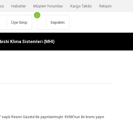
mız
Haberler
Müşteri Yorumları
Kargo Takibi
İletişim
Üye Girişi
Sepetim
bishi Klima Sistemleri (MHI)
 sayılı Resmi Gazete’de yayınlanmıştır. KVKK’nun bir kısmı yayın