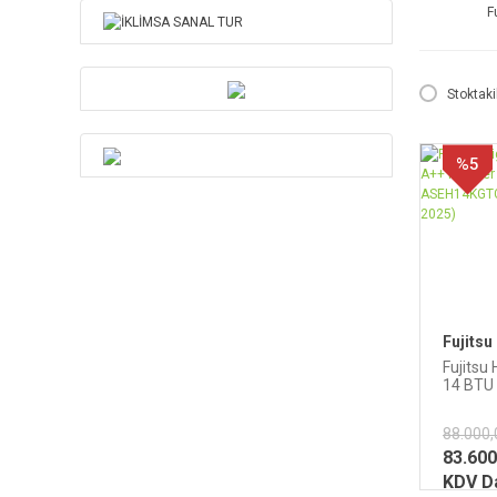
F
Stoktaki
%5
Fujitsu
Fujitsu
14 BTU
Inverte
R32-
88.000,
ASEH1
(AIRST
83.600
KDV Da