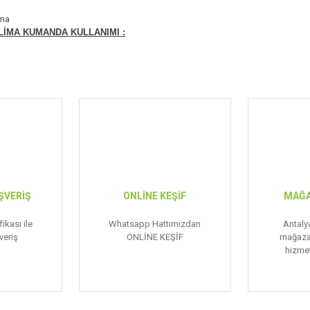
LİMA KUMANDA KULLANIMI :
ŞVERİŞ
ONLİNE KEŞİF
MAĞA
ikası ile
Whatsapp Hattımızdan
Antaly
veriş
ONLİNE KEŞİF
mağaza
hizmet