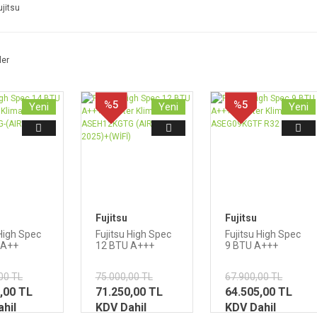
ujitsu
ler
%5
%5
Yeni
Yeni
Yeni
Fujitsu
Fujitsu
 High Spec
Fujitsu High Spec
Fujitsu High Spec
 A++
12 BTU A+++
9 BTU A+++
r Klima
Inverter Klima
Inverter Klima
R32-ASEH12KGTG
ASEG09KGTF R32
00 TL
75.000,00 TL
67.900,00 TL
4KGTG-
(AIRSTAGE
AGE 2025)
,00 TL
2025)+(WİFİ)
71.250,00 TL
64.505,00 TL
hil
KDV Dahil
KDV Dahil