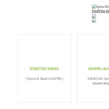
FUJİTSU K
ÜCRETSİZ KARGO
GÜVENLİ ALI
( Horoz & Tezel LOJİSTİK )
256 Bit SSL Serf
Güvenli Alış