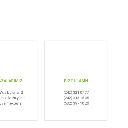
ZALARIMIZ
BİZE ULAŞIN
a'da bulunan 2
(242) 321 07 77
mız ile
20
yıldır
(242) 313 15 05
 vermekteyiz.
(532) 397 10 20