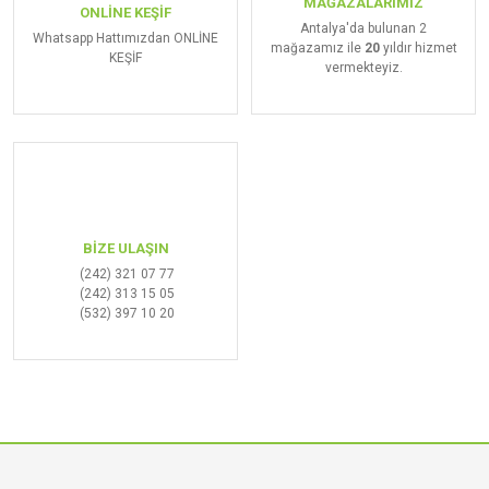
MAĞAZALARIMIZ
ONLİNE KEŞİF
Antalya'da bulunan 2
Whatsapp Hattımızdan ONLİNE
mağazamız ile
20
yıldır hizmet
KEŞİF
vermekteyiz.
BİZE ULAŞIN
(242) 321 07 77
(242) 313 15 05
(532) 397 10 20