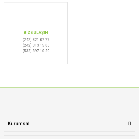
BİZE ULAŞIN
(242) 321 07 77
(242) 313 15 05
(532) 397 10 20
Kurumsal