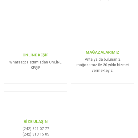
MAĞAZALARIMIZ
ONLİNE KEŞİF
Antalya'da bulunan 2
Whatsapp Hattımızdan ONLİNE
mağazamız ile
20
yıldır hizmet
KEŞİF
vermekteyiz.
BİZE ULAŞIN
(242) 321 07 77
(242) 313 15 05