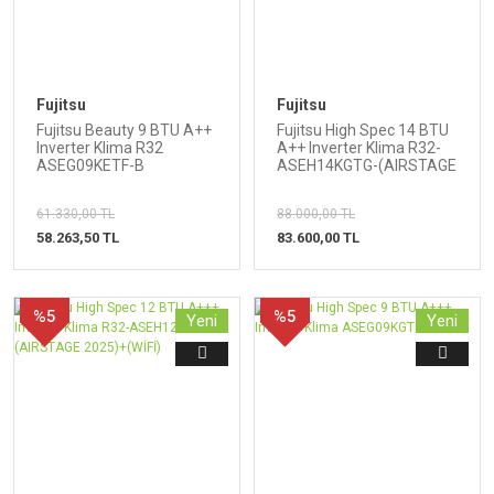
Fujitsu
Fujitsu
Fujitsu Beauty 9 BTU A++
Fujitsu High Spec 14 BTU
Inverter Klima R32
A++ Inverter Klima R32-
ASEG09KETF-B
ASEH14KGTG-(AIRSTAGE
2025)
61.330,00 TL
88.000,00 TL
58.263,50 TL
83.600,00 TL
%5
%5
Yeni
Yeni