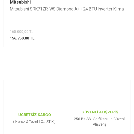
K
endi Kendini Temizleme
Mitsubishi
Mitsubishi SRK71ZR-WS Diamond A++ 24 BTU Inverter Klima
Havadaki nemi kullanarak evaporatörü dondurur
ve kirleri eriterek yok eder. Klimadan çıkan
165.000,00 TL
156.750,00 TL
havanın sağlıklı olmasını sağlar.
Fısıltı Sessizliğinde
Hava
Gece gündüz uğuldayan gürültülü bir klimadan
hiç rahatsız oldunuz mu?
Sıcak yaz aylarında
sadece klimanızın güçlü olması yeterli olmaz.
GÜVENLİ ALIŞVERİŞ
ÜCRETSİZ KARGO
256 Bit SSL Serfikası ile Güvenli
( Horoz & Tezel LOJİSTİK )
Aynı zamanda klimanızın sessiz çalışması da
Alışveriş