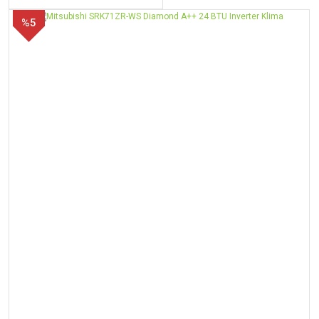
isteyeceğiniz tek şey mobil cihazınızdaki “hOn”
%5
uygulaması ile istediğiniz yerden istediğiniz
zaman klimanızı kontrol edebilmek olacaktır.
Kendiliğinden Hijyen Sağlama
Sağlığımızı tehdit eden küf ve bakterileri
öldürmek için hava dolaşımının geçtiği
bileşenlerin içine gümüş nano-parçacıklar
uygular.