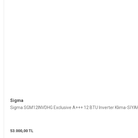
Gönder
Sigma
Sigma SGM12INVDHG Exclusive A+++ 12 BTU Inverter Klima-SİY
53.000,00 TL