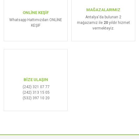
Gönder
MAĞAZALARIMIZ
ONLİNE KEŞİF
Antalya'da bulunan 2
Whatsapp Hattımızdan ONLİNE
mağazamız ile
20
yıldır hizmet
KEŞİF
vermekteyiz.
BİZE ULAŞIN
(242) 321 07 77
(242) 313 15 05
(532) 397 10 20