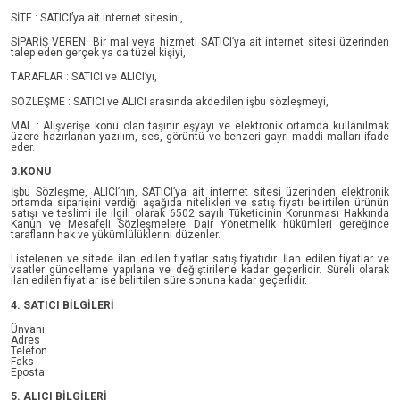
SİTE : SATICI’ya ait internet sitesini,
SİPARİŞ VEREN: Bir mal veya hizmeti SATICI’ya ait internet sitesi üzerinden
talep eden gerçek ya da tüzel kişiyi,
TARAFLAR : SATICI ve ALICI’yı,
SÖZLEŞME : SATICI ve ALICI arasında akdedilen işbu sözleşmeyi,
MAL : Alışverişe konu olan taşınır eşyayı ve elektronik ortamda kullanılmak
üzere hazırlanan yazılım, ses, görüntü ve benzeri gayri maddi malları ifade
eder.
3.KONU
İşbu Sözleşme, ALICI’nın, SATICI’ya ait internet sitesi üzerinden elektronik
ortamda siparişini verdiği aşağıda nitelikleri ve satış fiyatı belirtilen ürünün
satışı ve teslimi ile ilgili olarak 6502 sayılı Tüketicinin Korunması Hakkında
Kanun ve Mesafeli Sözleşmelere Dair Yönetmelik hükümleri gereğince
tarafların hak ve yükümlülüklerini düzenler.
Listelenen ve sitede ilan edilen fiyatlar satış fiyatıdır. İlan edilen fiyatlar ve
vaatler güncelleme yapılana ve değiştirilene kadar geçerlidir. Süreli olarak
ilan edilen fiyatlar ise belirtilen süre sonuna kadar geçerlidir.
4. SATICI BİLGİLERİ
Ünvanı
Adres
Telefon
Faks
Eposta
5. ALICI BİLGİLERİ