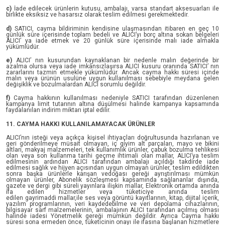
c)
İade edilecek ürünlerin kutusu, ambalajı, varsa standart aksesuarları ile
birlikte eksiksiz ve hasarsız olarak teslim edilmesi gerekmektedir.
d)
SATICI, cayma bildiriminin kendisine ulaşmasından itibaren en geç 10
günlük süre içerisinde toplam bedeli ve ALICI’yı borç altına sokan belgeleri
ALICI’ ya iade etmek ve 20 günlük süre içerisinde malı iade almakla
yükümlüdür.
e)
ALICI’ nın kusurundan kaynaklanan bir nedenle malın değerinde bir
azalma olursa veya iade imkânsızlaşırsa ALICI kusuru oranında SATICI’ nın
zararlarını tazmin etmekle yükümlüdür. Ancak cayma hakkı süresi içinde
malın veya ürünün usulüne uygun kullanılması sebebiyle meydana gelen
değişiklik ve bozulmalardan ALICI sorumlu değildir.
f)
Cayma hakkının kullanılması nedeniyle SATICI tarafından düzenlenen
kampanya limit tutarının altına düşülmesi halinde kampanya kapsamında
faydalanılan indirim miktarı iptal edilir.
11. CAYMA HAKKI KULLANILAMAYACAK ÜRÜNLER
ALICI’nın isteği veya açıkça kişisel ihtiyaçları doğrultusunda hazırlanan ve
geri gönderilmeye müsait olmayan, iç giyim alt parçaları, mayo ve bikini
altları, makyaj malzemeleri, tek kullanımlık ürünler, çabuk bozulma tehlikesi
olan veya son kullanma tarihi geçme ihtimali olan mallar, ALICI’ya teslim
edilmesinin ardından ALICI tarafından ambalajı açıldığı takdirde iade
edilmesi sağlık ve hijyen açısından uygun olmayan ürünler, teslim edildikten
sonra başka ürünlerle karışan vedoğası gereği ayrıştırılması mümkün
olmayan ürünler, Abonelik sözleşmesi kapsamında sağlananlar dışında,
gazete ve dergi gibi süreli yayınlara ilişkin mallar, Elektronik ortamda anında
ifa edilen hizmetler veya tüketiciye anında teslim
edilen gayrimaddi mallar,ile ses veya görüntü kayıtlarının, kitap, dijital içerik,
yazılım programlarının, veri kaydedebilme ve veri depolama cihazlarının,
bilgisayar sarf malzemelerinin, ambalajının ALICI tarafından açılmış olması
halinde iadesi Yönetmelik gereği mümkün değildir. Ayrıca Cayma hakkı
süresi sona ermeden önce, tüketicinin onayı ile ifasına başlanan hizmetlere