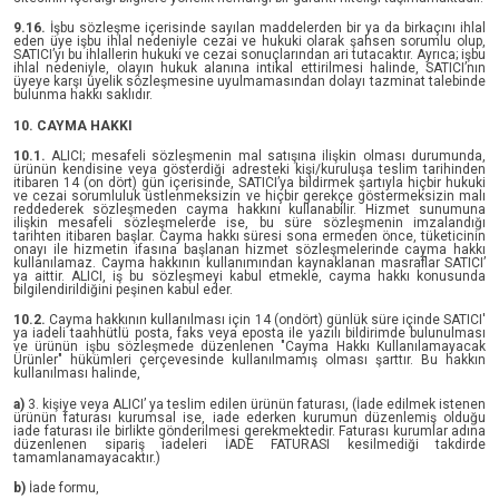
9.16.
İşbu sözleşme içerisinde sayılan maddelerden bir ya da birkaçını ihlal
eden üye işbu ihlal nedeniyle cezai ve hukuki olarak şahsen sorumlu olup,
SATICI’yı bu ihlallerin hukuki ve cezai sonuçlarından ari tutacaktır. Ayrıca; işbu
ihlal nedeniyle, olayın hukuk alanına intikal ettirilmesi halinde, SATICI’nın
üyeye karşı üyelik sözleşmesine uyulmamasından dolayı tazminat talebinde
bulunma hakkı saklıdır.
10. CAYMA HAKKI
10.1.
ALICI; mesafeli sözleşmenin mal satışına ilişkin olması durumunda,
ürünün kendisine veya gösterdiği adresteki kişi/kuruluşa teslim tarihinden
itibaren 14 (on dört) gün içerisinde, SATICI’ya bildirmek şartıyla hiçbir hukuki
ve cezai sorumluluk üstlenmeksizin ve hiçbir gerekçe göstermeksizin malı
reddederek sözleşmeden cayma hakkını kullanabilir. Hizmet sunumuna
ilişkin mesafeli sözleşmelerde ise, bu süre sözleşmenin imzalandığı
tarihten itibaren başlar. Cayma hakkı süresi sona ermeden önce, tüketicinin
onayı ile hizmetin ifasına başlanan hizmet sözleşmelerinde cayma hakkı
kullanılamaz. Cayma hakkının kullanımından kaynaklanan masraflar SATICI’
ya aittir. ALICI, iş bu sözleşmeyi kabul etmekle, cayma hakkı konusunda
bilgilendirildiğini peşinen kabul eder.
10.2.
Cayma hakkının kullanılması için 14 (ondört) günlük süre içinde SATICI'
ya iadeli taahhütlü posta, faks veya eposta ile yazılı bildirimde bulunulması
ve ürünün işbu sözleşmede düzenlenen "Cayma Hakkı Kullanılamayacak
Ürünler" hükümleri çerçevesinde kullanılmamış olması şarttır. Bu hakkın
kullanılması halinde,
a)
3. kişiye veya ALICI’ ya teslim edilen ürünün faturası, (İade edilmek istenen
ürünün faturası kurumsal ise, iade ederken kurumun düzenlemiş olduğu
iade faturası ile birlikte gönderilmesi gerekmektedir. Faturası kurumlar adına
düzenlenen sipariş iadeleri İADE FATURASI kesilmediği takdirde
tamamlanamayacaktır.)
b)
İade formu,