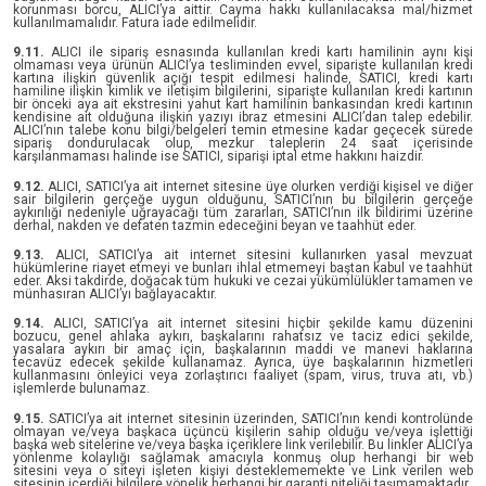
korunması borcu, ALICI’ya aittir. Cayma hakkı kullanılacaksa mal/hizmet
kullanılmamalıdır. Fatura iade edilmelidir.
9.11.
ALICI ile sipariş esnasında kullanılan kredi kartı hamilinin aynı kişi
olmaması veya ürünün ALICI’ya tesliminden evvel, siparişte kullanılan kredi
kartına ilişkin güvenlik açığı tespit edilmesi halinde, SATICI, kredi kartı
hamiline ilişkin kimlik ve iletişim bilgilerini, siparişte kullanılan kredi kartının
bir önceki aya ait ekstresini yahut kart hamilinin bankasından kredi kartının
kendisine ait olduğuna ilişkin yazıyı ibraz etmesini ALICI’dan talep edebilir.
ALICI’nın talebe konu bilgi/belgeleri temin etmesine kadar geçecek sürede
sipariş dondurulacak olup, mezkur taleplerin 24 saat içerisinde
karşılanmaması halinde ise SATICI, siparişi iptal etme hakkını haizdir.
9.12.
ALICI, SATICI’ya ait internet sitesine üye olurken verdiği kişisel ve diğer
sair bilgilerin gerçeğe uygun olduğunu, SATICI’nın bu bilgilerin gerçeğe
aykırılığı nedeniyle uğrayacağı tüm zararları, SATICI’nın ilk bildirimi üzerine
derhal, nakden ve defaten tazmin edeceğini beyan ve taahhüt eder.
9.13.
ALICI, SATICI’ya ait internet sitesini kullanırken yasal mevzuat
hükümlerine riayet etmeyi ve bunları ihlal etmemeyi baştan kabul ve taahhüt
eder. Aksi takdirde, doğacak tüm hukuki ve cezai yükümlülükler tamamen ve
münhasıran ALICI’yı bağlayacaktır.
9.14.
ALICI, SATICI’ya ait internet sitesini hiçbir şekilde kamu düzenini
bozucu, genel ahlaka aykırı, başkalarını rahatsız ve taciz edici şekilde,
yasalara aykırı bir amaç için, başkalarının maddi ve manevi haklarına
tecavüz edecek şekilde kullanamaz. Ayrıca, üye başkalarının hizmetleri
kullanmasını önleyici veya zorlaştırıcı faaliyet (spam, virus, truva atı, vb.)
işlemlerde bulunamaz.
9.15.
SATICI’ya ait internet sitesinin üzerinden, SATICI’nın kendi kontrolünde
olmayan ve/veya başkaca üçüncü kişilerin sahip olduğu ve/veya işlettiği
başka web sitelerine ve/veya başka içeriklere link verilebilir. Bu linkler ALICI’ya
yönlenme kolaylığı sağlamak amacıyla konmuş olup herhangi bir web
sitesini veya o siteyi işleten kişiyi desteklememekte ve Link verilen web
sitesinin içerdiği bilgilere yönelik herhangi bir garanti niteliği taşımamaktadır.