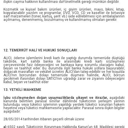
ilişkin cayma hakkının kullanılması daYönetmelik gereği mümkün değildir.
Kozmetik ve kişisel bakım ürünleri, iç giyim ürünleri, mayo, bikini, kitap,
kopyalanabilir yazılım ve programlar, DVD, VCD, CD ve kasetler ile kırtasiye
sarf malzemeleri (toner, kartuş, şerit vb.) iade edilebilmesi için ambalajlarının
açılmamış, denenmemiş, bozulmamış ve kullanılmamış olmaları gerekir.
12. TEMERRÜT HALİ VE HUKUKİ SONUÇLARI
ALICI, ödeme işlemlerini kredi kartı ile yaptığı durumda temerrüde düştüğü
takdirde, kart sahibi banka ile arasındaki kredi kartı sözleşmesi
çerçevesinde faiz ödeyeceğini ve bankaya karşı sorumlu olacağını kabul,
beyan ve taahhüt eder. Bu durumda ilgili banka hukuki yollara başvurabilir;
doğacak masrafları ve vekâlet ücretini ALICI’dan talep edebilir ve her koşulda
ALICI’nın borcundan dolayı temerrüde düşmesi halinde, ALICI, borcun
gecikmeli ifasından dolayı SATICI’nın uğradığı zarar ve ziyanını ödeyeceğini
kabul, beyan ve taahhüt eder
13. YETKİLİ MAHKEME
İşbu sözleşmeden doğan uyuşmazlıklarda şikayet ve itirazlar,
aşağıdaki
kanunda belirtilen parasal sınırlar dâhilinde tüketicinin yerleşim yerinin
bulunduğu veya tüketici işleminin yapıldığı yerdeki tüketici sorunları hakem
heyetine veya tüketici mahkemesine yapılacaktır. Parasal sınıra ilişkin bilgiler
aşağıdadır:
28/05/2014 tarihinden itibaren geçerli olmak üzere:
a)
6502 sayılı Tüketicinin Korunması Hakkında Kanun’un 68. Maddesi gereği