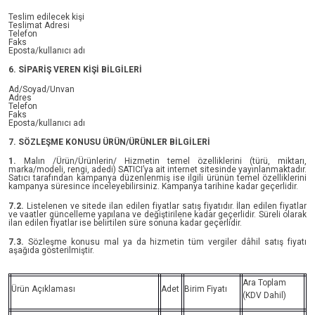
Teslim edilecek kişi
Teslimat Adresi
Telefon
Faks
Eposta/kullanıcı adı
6. SİPARİŞ VEREN KİŞİ BİLGİLERİ
Ad/Soyad/Unvan
Adres
Telefon
Faks
Eposta/kullanıcı adı
7. SÖZLEŞME KONUSU ÜRÜN/ÜRÜNLER BİLGİLERİ
1.
Malın /Ürün/Ürünlerin/ Hizmetin temel özelliklerini (türü, miktarı,
marka/modeli, rengi, adedi) SATICI’ya ait internet sitesinde yayınlanmaktadır.
Satıcı tarafından kampanya düzenlenmiş ise ilgili ürünün temel özelliklerini
kampanya süresince inceleyebilirsiniz. Kampanya tarihine kadar geçerlidir.
7.2.
Listelenen ve sitede ilan edilen fiyatlar satış fiyatıdır. İlan edilen fiyatlar
ve vaatler güncelleme yapılana ve değiştirilene kadar geçerlidir. Süreli olarak
ilan edilen fiyatlar ise belirtilen süre sonuna kadar geçerlidir.
7.3.
Sözleşme konusu mal ya da hizmetin tüm vergiler dâhil satış fiyatı
aşağıda gösterilmiştir.
Ara Toplam
Ürün Açıklaması
Adet
Birim Fiyatı
(KDV Dahil)