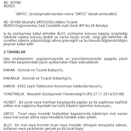
AD- SOYAD:
ADRES:
‘SATICI’ ; (sözleşmede bundan sonra "SATICI" olarak anılacaktır)
AD- SOYAD:Mustafa SATICIOĞLU-Mikro Ticaret
ADRES:Değirmenönü Cad.Zerdalilik mah.Gürel APt.No:28 Antalya
İş bu sözleşmeyi kabul etmekle ALICI, sözleşme konusu siparişi onayladığı
takdirde sipariş konusu bedeli ve varsa kargo ücreti, vergi gibi belirtilen ek
ücretleri ödeme yükümlülüğü altına gireceğini ve bu konuda bilgilendirildiğini
peşinen kabul eder.
2.TANIMLAR
İşbu sözleşmenin uygulanmasında ve yorumlanmasında aşağıda yazılı
terimler karşılarındaki yazılı açıklamaları ifade edeceklerdir.
BAKAN : Gümrük ve Ticaret Bakanı’nı,
BAKANLIK : Gümrük ve Ticaret Bakanlığı’nı,
KANUN : 6502 sayılı Tüketicinin Korunması Hakkında Kanun’u,
YÖNETMELİK : Mesafeli Sözleşmeler Yönetmeliği’ni (RG:27.11.2014/29188)
HİZMET : Bir ücret veya menfaat karşılığında yapılan ya da yapılması taahhüt
edilen mal sağlama dışındaki her türlü tüketici işleminin konusunu ,
SATICI : Ticari veya mesleki faaliyetleri kapsamında tüketiciye mal sunan
veya mal sunan adına veya hesabına hareket eden şirketi,
ALICI : Bir mal veya hizmeti ticari veya mesleki olmayan amaçlarla edinen,
kullanan veya yararlanan gerçek ya da tüzel kişiyi,