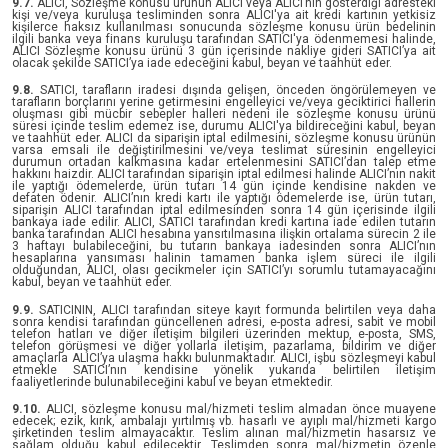
9.7.
ALICI, Sözleşme konusu ürünün ALICI veya ALICI’nın gösterdiği adresteki
kişi ve/veya kuruluşa tesliminden sonra ALICI'ya ait kredi kartının yetkisiz
kişilerce haksız kullanılması sonucunda sözleşme konusu ürün bedelinin
ilgili banka veya finans kuruluşu tarafından SATICI'ya ödenmemesi halinde,
ALICI Sözleşme konusu ürünü 3 gün içerisinde nakliye gideri SATICI’ya ait
olacak şekilde SATICI’ya iade edeceğini kabul, beyan ve taahhüt eder.
9.8.
SATICI, tarafların iradesi dışında gelişen, önceden öngörülemeyen ve
tarafların borçlarını yerine getirmesini engelleyici ve/veya geciktirici hallerin
oluşması gibi mücbir sebepler halleri nedeni ile sözleşme konusu ürünü
süresi içinde teslim edemez ise, durumu ALICI'ya bildireceğini kabul, beyan
ve taahhüt eder. ALICI da siparişin iptal edilmesini, sözleşme konusu ürünün
varsa emsali ile değiştirilmesini ve/veya teslimat süresinin engelleyici
durumun ortadan kalkmasına kadar ertelenmesini SATICI’dan talep etme
hakkını haizdir. ALICI tarafından siparişin iptal edilmesi halinde ALICI’nın nakit
ile yaptığı ödemelerde, ürün tutarı 14 gün içinde kendisine nakden ve
defaten ödenir. ALICI’nın kredi kartı ile yaptığı ödemelerde ise, ürün tutarı,
siparişin ALICI tarafından iptal edilmesinden sonra 14 gün içerisinde ilgili
bankaya iade edilir. ALICI, SATICI tarafından kredi kartına iade edilen tutarın
banka tarafından ALICI hesabına yansıtılmasına ilişkin ortalama sürecin 2 ile
3 haftayı bulabileceğini, bu tutarın bankaya iadesinden sonra ALICI’nın
hesaplarına yansıması halinin tamamen banka işlem süreci ile ilgili
olduğundan, ALICI, olası gecikmeler için SATICI’yı sorumlu tutamayacağını
kabul, beyan ve taahhüt eder.
9.9.
SATICININ, ALICI tarafından siteye kayıt formunda belirtilen veya daha
sonra kendisi tarafından güncellenen adresi, e-posta adresi, sabit ve mobil
telefon hatları ve diğer iletişim bilgileri üzerinden mektup, e-posta, SMS,
telefon görüşmesi ve diğer yollarla iletişim, pazarlama, bildirim ve diğer
amaçlarla ALICI’ya ulaşma hakkı bulunmaktadır. ALICI, işbu sözleşmeyi kabul
etmekle SATICI’nın kendisine yönelik yukarıda belirtilen iletişim
faaliyetlerinde bulunabileceğini kabul ve beyan etmektedir.
9.10.
ALICI, sözleşme konusu mal/hizmeti teslim almadan önce muayene
edecek; ezik, kırık, ambalajı yırtılmış vb. hasarlı ve ayıplı mal/hizmeti kargo
şirketinden teslim almayacaktır. Teslim alınan mal/hizmetin hasarsız ve
sağlam olduğu kabul edilecektir. Teslimden sonra mal/hizmetin özenle