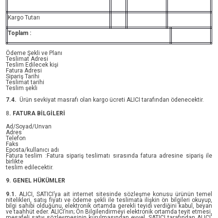
Kargo Tutarı
Toplam :
Ödeme Şekli ve Planı
Teslimat Adresi
Teslim Edilecek kişi
Fatura Adresi
Sipariş Tarihi
Teslimat tarihi
Teslim şekli
7.4.
Ürün sevkiyat masrafı olan kargo ücreti ALICI tarafından ödenecektir.
8
. FATURA BİLGİLERİ
Ad/Soyad/Unvan
Adres
Telefon
Faks
Eposta/kullanıcı adı
Fatura teslim :Fatura sipariş teslimatı sırasında fatura adresine sipariş ile
birlikte
teslim edilecektir.
9. GENEL HÜKÜMLER
9.1.
ALICI, SATICI’ya ait internet sitesinde sözleşme konusu ürünün temel
nitelikleri, satış fiyatı ve ödeme şekli ile teslimata ilişkin ön bilgileri okuyup,
bilgi sahibi olduğunu, elektronik ortamda gerekli teyidi verdiğini kabul, beyan
ve taahhüt eder. ALICI’nın; Ön Bilgilendirmeyi elektronik ortamda teyit etmesi,
mesafeli satış sözleşmesinin kurulmasından evvel, SATICI tarafından ALICI'