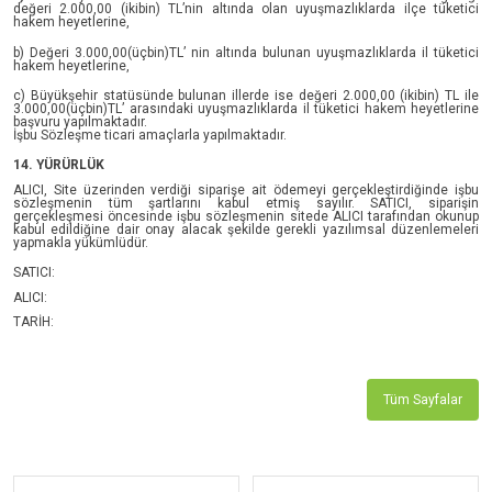
değeri 2.000,00 (ikibin) TL’nin altında olan uyuşmazlıklarda ilçe tüketici
hakem heyetlerine,
b) Değeri 3.000,00(üçbin)TL’ nin altında bulunan uyuşmazlıklarda il tüketici
hakem heyetlerine,
c) Büyükşehir statüsünde bulunan illerde ise değeri 2.000,00 (ikibin) TL ile
3.000,00(üçbin)TL’ arasındaki uyuşmazlıklarda il tüketici hakem heyetlerine
başvuru yapılmaktadır.
İşbu Sözleşme ticari amaçlarla yapılmaktadır.
14. YÜRÜRLÜK
ALICI, Site üzerinden verdiği siparişe ait ödemeyi gerçekleştirdiğinde işbu
sözleşmenin tüm şartlarını kabul etmiş sayılır. SATICI, siparişin
gerçekleşmesi öncesinde işbu sözleşmenin sitede ALICI tarafından okunup
kabul edildiğine dair onay alacak şekilde gerekli yazılımsal düzenlemeleri
yapmakla yükümlüdür.
SATICI:
ALICI:
TARİH:
Tüm Sayfalar