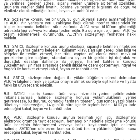
ya verilmesi gereken adresi, siparişi verilen ürünlere ait temel özellikleri,
ürünlerin vergiler dâhil fiyatını, ödeme ve teslimat bilgilerini de doğru ve
eksiksiz olarak edindiğini kabul, beyan ve taahhüt eder.
9.2.
Sözleşme konusu her bir ürün, 30 günlük yasal süreyi aşmamak kaydı
ile ALICI' nın yerleşim yeri uzaklığına bağlı olarak internet sitesindeki ön
bilgiler kısmında belirtilen süre zarfında ALICI veya ALICI’nın gösterdiği
adresteki kişi ve/veya kuruluşa teslim edilir. Bu süre içinde ürünün ALICI’ya
teslim edilememesi durumunda, ALICI’nın sözleşmeyi feshetme hakkı
saklıdır.
9.3.
SATICI, Sözleşme konusu ürünü eksiksiz, siparişte belirtilen niteliklere
uygun ve varsa garanti belgeleri, kullanım kılavuzları işin gereği olan bilgi ve
belgeler ile teslim etmeyi, her türlü ayıptan arî olarak yasal mevzuat
gereklerine göre sağlam, standartlara uygun bir şekilde işi doğruluk ve
dürüstlük esasları dâhilinde ifa etmeyi, hizmet kalitesini koruyup
yükseltmeyi, işin ifası sırasında gerekli dikkat ve özeni göstermeyi, ihtiyat ve
öngörü ile hareket etmeyi kabul, beyan ve taahhüt eder.
9.4.
SATICI, sözleşmeden doğan ifa yükümlülüğünün süresi dolmadan
ALICI’yı bilgilendirmek ve açıkça onayını almak suretiyle eşit kalite ve fiyatta
farklı bir ürün tedarik edebilir.
9.5.
SATICI, sipariş konusu ürün veya hizmetin yerine getirilmesinin
imkânsızlaşması halinde sözleşme konusu yükümlülüklerini yerine
getiremezse, bu durumu, öğrendiği tarihten itibaren 3 gün içinde yazılı olarak
tüketiciye bildireceğini, 14 günlük süre içinde toplam bedeli ALICI’ya iade
edeceğini kabul, beyan ve taahhüt eder.
9.6.
ALICI, Sözleşme konusu ürünün teslimatı için işbu Sözleşme’yi
elektronik ortamda teyit edeceğini, herhangi bir nedenle sözleşme konusu
ürün bedelinin ödenmemesi ve/veya banka kayıtlarında iptal edilmesi
halinde, SATICI’nın sözleşme konusu ürünü teslim yükümlülüğünün sona
ereceğini kabul, beyan ve taahhüt eder.