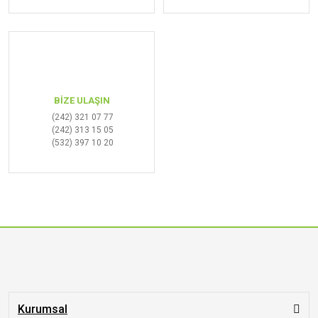
BİZE ULAŞIN
(242) 321 07 77
(242) 313 15 05
(532) 397 10 20
Kurumsal