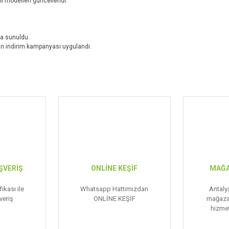
li modelleri güncellendi.
şa sunuldu.
n indirim kampanyası uygulandı.
ŞVERİŞ
ONLİNE KEŞİF
MAĞA
ikası ile
Whatsapp Hattımızdan
Antaly
veriş
ONLİNE KEŞİF
mağaza
hizmet