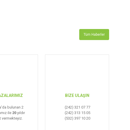
Tüm Haberler
ZALARIMIZ
BİZE ULAŞIN
a'da bulunan 2
(242) 321 07 77
mız ile
20
yıldır
(242) 313 15 05
 vermekteyiz.
(532) 397 10 20