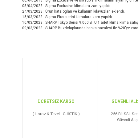
06/04/2013 : Sigma Exclusive ve Mitsubishi klimaların siyah iç ünite
05/04/2023 : Sigma Exclusive klimalara zam yapıldı.
24/03/2023 : Ürün katalogları ve kullanım kılavuzları eklendi.
15/03/2023 : Sigma Plus serisi klimalara zam yapıldı.
10/03/2023 : SHARP Tokyo Serisi 9.000 BTU 1 adet klima klima satı
09/03/2023 : SHARP Buzdolaplarında banka havalesi ile %20'ye vara
ÜCRETSİZ KARGO
GÜVENLİ ALI
( Horoz & Tezel LOJİSTİK )
256 Bit SSL Serf
Güvenli Alış