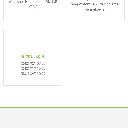
Whatsapp Hattımızdan ONLİNE
mağazamız ile
20
yıldır hizmet
KEŞİF
vermekteyiz.
BİZE ULAŞIN
(242) 321 07 77
(242) 313 15 05
(532) 397 10 20