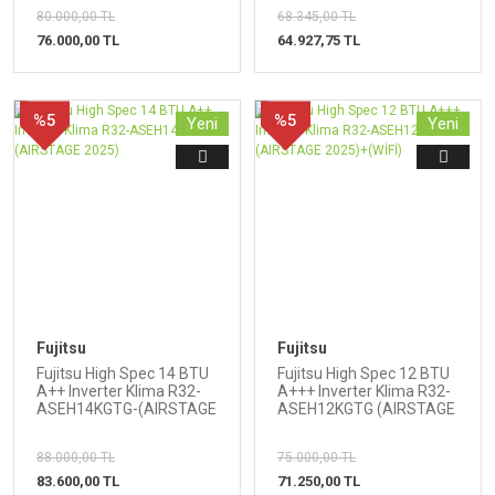
80.000,00 TL
68.345,00 TL
76.000,00 TL
64.927,75 TL
%5
%5
Yeni
Yeni
Fujitsu
Fujitsu
Fujitsu High Spec 14 BTU
Fujitsu High Spec 12 BTU
A++ Inverter Klima R32-
A+++ Inverter Klima R32-
ASEH14KGTG-(AIRSTAGE
ASEH12KGTG (AIRSTAGE
2025)
2025)+(WİFİ)
88.000,00 TL
75.000,00 TL
83.600,00 TL
71.250,00 TL