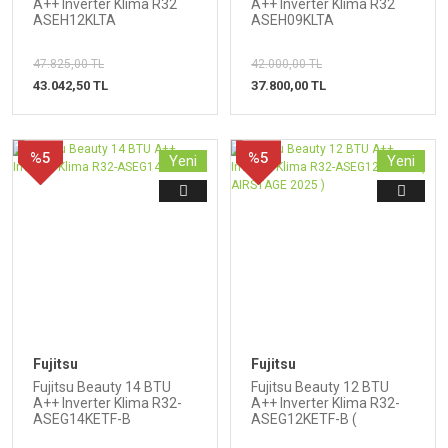
A++ Inverter Klima R32
A++ Inverter Klima R32
ASEH12KLTA
ASEH09KLTA
47.825,00 TL
42.000,00 TL
43.042,50 TL
37.800,00 TL
%5
%5
Yeni
Yeni
Fujitsu
Fujitsu
Fujitsu Beauty 14 BTU
Fujitsu Beauty 12 BTU
A++ Inverter Klima R32-
A++ Inverter Klima R32-
ASEG14KETF-B
ASEG12KETF-B (
AIRSTAGE 2025 )