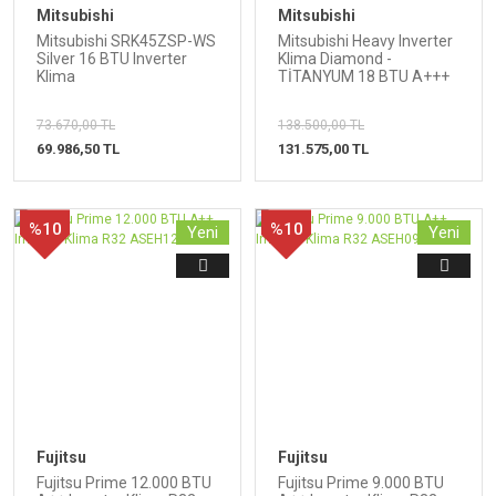
Mitsubishi
Mitsubishi
Mitsubishi SRK45ZSP-WS
Mitsubishi Heavy Inverter
Silver 16 BTU Inverter
Klima Diamond -
Klima
TİTANYUM 18 BTU A+++
Enerji Sınıfı W(T)
73.670,00 TL
138.500,00 TL
69.986,50 TL
131.575,00 TL
%10
%10
Yeni
Yeni
Fujitsu
Fujitsu
Fujitsu Prime 12.000 BTU
Fujitsu Prime 9.000 BTU