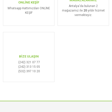
MAĞAZALARIMIZ
ONLİNE KEŞİF
Antalya'da bulunan 2
Whatsapp Hattımızdan ONLİNE
mağazamız ile
20
yıldır hizmet
KEŞİF
vermekteyiz.
BİZE ULAŞIN
(242) 321 07 77
(242) 313 15 05
(532) 397 10 20