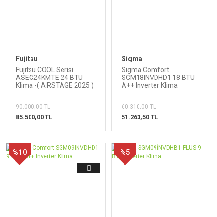
Fujitsu
Sigma
Fujitsu COOL Serisi
Sigma Comfort
ASEG24KMTE 24 BTU
SGM18INVDHD1 18 BTU
Klima -( AIRSTAGE 2025 )
A++ Inverter Klima
90.000,00 TL
60.310,00 TL
85.500,00 TL
51.263,50 TL
%10
%5