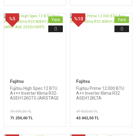
%5
%10
Yeni
Yeni
Fujitsu
Fujitsu
Fujitsu High Spec 12 BTU
Fujitsu Prime 12.000 BTU
A+++ Inverter Klima R32-
A++ Inverter Klima R32
ASEH12KGTG (AIRSTAGE
ASEH12KLTA
2025)+(WİFİ)
75.000,00 TL
47.825,00 TL
71.250,00 TL
43.042,50 TL