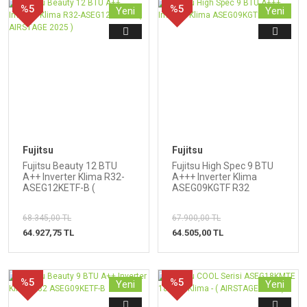
%5
%5
Yeni
Yeni
Fujitsu
Fujitsu
Fujitsu Beauty 12 BTU
Fujitsu High Spec 9 BTU
A++ Inverter Klima R32-
A+++ Inverter Klima
ASEG12KETF-B (
ASEG09KGTF R32
AIRSTAGE 2025 )
68.345,00 TL
67.900,00 TL
64.927,75 TL
64.505,00 TL
%5
%5
Yeni
Yeni