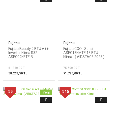
Fujitsu
Fujitsu
Fujitsu Beauty 9 BTU A++
Fujitsu COOL Serisi
Inverter Klima R32
ASEG18KMTE 18 BTU
ASEG09KETF-B
Klima - ( AIRSTAGE 2025 )
61.330,00 TL
75.500,00 TL
58.263,50 TL
71.725,00 TL
%5
%15
Yeni