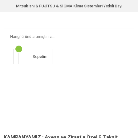
Mitsubishi & FUJİTSU & SİGMA Klima Sistemleri
Yetkili Bayi
Sepetim
KAMPANYAMIZ :
Axess ve Ziraat'a Özel 9 Taksit