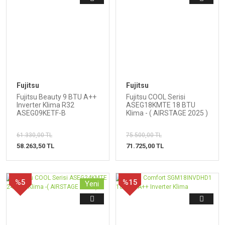
Fujitsu
Fujitsu
Fujitsu Beauty 9 BTU A++
Fujitsu COOL Serisi
Inverter Klima R32
ASEG18KMTE 18 BTU
ASEG09KETF-B
Klima - ( AIRSTAGE 2025 )
61.330,00 TL
75.500,00 TL
58.263,50 TL
71.725,00 TL
%5
%15
Yeni