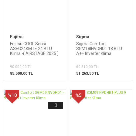
Fujitsu
Sigma
Fujitsu COOL Serisi
Sigma Comfort
ASEG24KMTE 24 BTU
SGM18INVDHD1 18 BTU
Klima -( AIRSTAGE 2025 )
A++ Inverter Klima
90.000,00 TL
60.310,00 TL
85.500,00 TL
51.263,50 TL
%10
%5