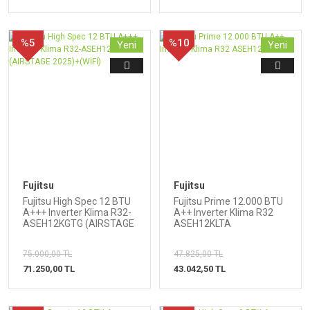
%5
%10
Yeni
Yeni
Fujitsu
Fujitsu
Fujitsu High Spec 12 BTU
Fujitsu Prime 12.000 BTU
A+++ Inverter Klima R32-
A++ Inverter Klima R32
ASEH12KGTG (AIRSTAGE
ASEH12KLTA
2025)+(WİFİ)
75.000,00 TL
47.825,00 TL
71.250,00 TL
43.042,50 TL