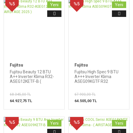
%5
%5
Yeni
Yeni
Fujitsu
Fujitsu
Fujitsu Beauty 12 BTU
Fujitsu High Spec 9 BTU
A++ Inverter Klima R32-
A+++ Inverter Klima
ASEG12KETF-B (
ASEG09KGTF R32
AIRSTAGE 2025 )
68.345,00 TL
67.900,00 TL
64.927,75 TL
64.505,00 TL
%5
%5
Yeni
Yeni